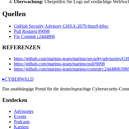
Überwachung:
Überprüfen Sie Logs auf verdächtige WebSo
Quellen
GitHub Security Advisory GHSA-2679-6mx9-h9xc
Pull Request #9098
Fix Commit c24d4806
REFERENZEN
https://github.com/marimo-team/marimo/security/advisories
https://github.com/marimo-team/marimo/pull/9098
https://github.com/marimo-team/marimo/commit/c24d480639
▸
CYBERWALD
Das unabhängige Portal für die deutschsprachige Cybersecurity-Com
Entdecken
Advisories
Events
Podcasts
Karriere