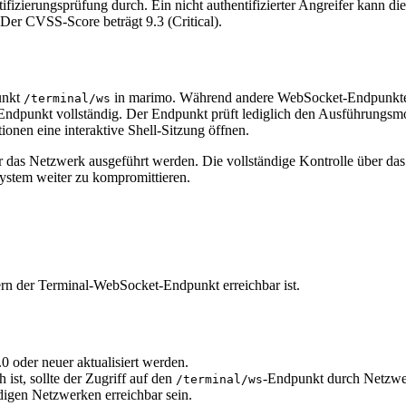
zierungsprüfung durch. Ein nicht authentifizierter Angreifer kann di
er CVSS-Score beträgt 9.3 (Critical).
unkt
in marimo. Während andere WebSocket-Endpunkt
/terminal/ws
-Endpunkt vollständig. Der Endpunkt prüft lediglich den Ausführungsm
onen eine interaktive Shell-Sitzung öffnen.
er das Netzwerk ausgeführt werden. Die vollständige Kontrolle über da
System weiter zu kompromittieren.
fern der Terminal-WebSocket-Endpunkt erreichbar ist.
 oder neuer aktualisiert werden.
 ist, sollte der Zugriff auf den
-Endpunkt durch Netzwer
/terminal/ws
igen Netzwerken erreichbar sein.