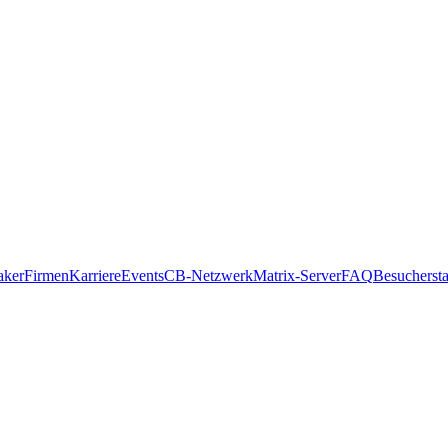
aker
Firmen
Karriere
Events
CB-Netzwerk
Matrix-Server
FAQ
Besucherstat