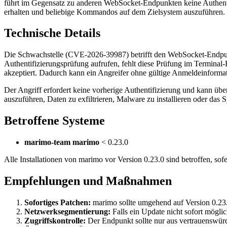
führt im Gegensatz zu anderen WebSocket-Endpunkten keine Authentifi
erhalten und beliebige Kommandos auf dem Zielsystem auszuführen. D
Technische Details
Die Schwachstelle (CVE-2026-39987) betrifft den WebSocket-Endp
Authentifizierungsprüfung aufrufen, fehlt diese Prüfung im Terminal
akzeptiert. Dadurch kann ein Angreifer ohne gültige Anmeldeinformati
Der Angriff erfordert keine vorherige Authentifizierung und kann üb
auszuführen, Daten zu exfiltrieren, Malware zu installieren oder das 
Betroffene Systeme
marimo-team marimo
< 0.23.0
Alle Installationen von marimo vor Version 0.23.0 sind betroffen, so
Empfehlungen und Maßnahmen
Sofortiges Patchen:
marimo sollte umgehend auf Version 0.23.0
Netzwerksegmentierung:
Falls ein Update nicht sofort möglich
Zugriffskontrolle:
Der Endpunkt sollte nur aus vertrauenswürd