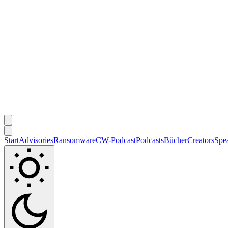
Start
Advisories
Ransomware
CW-Podcast
Podcasts
Bücher
Creators
Spe