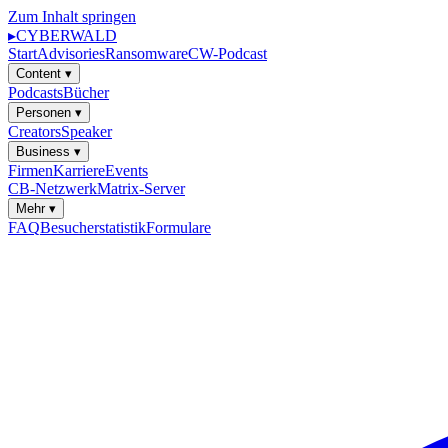
Zum Inhalt springen
▸
CYBERWALD
Start
Advisories
Ransomware
CW-Podcast
Content
▾
Podcasts
Bücher
Personen
▾
Creators
Speaker
Business
▾
Firmen
Karriere
Events
CB-Netzwerk
Matrix-Server
Mehr
▾
FAQ
Besucherstatistik
Formulare