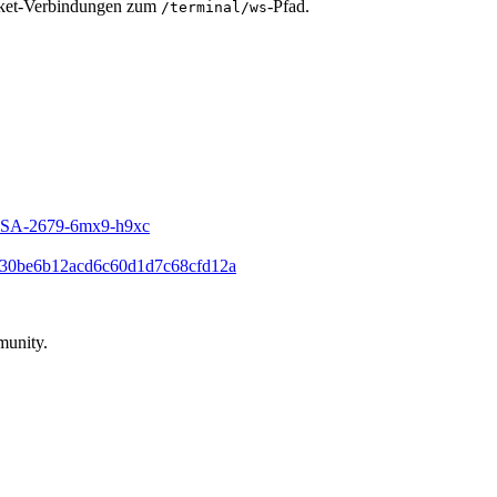
cket-Verbindungen zum
-Pfad.
/terminal/ws
/GHSA-2679-6mx9-h9xc
8f30be6b12acd6c60d1d7c68cfd12a
munity.