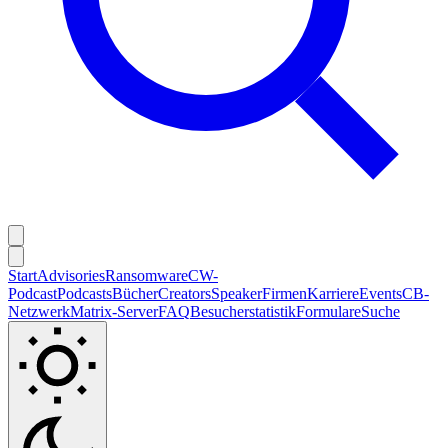
Start
Advisories
Ransomware
CW-
Podcast
Podcasts
Bücher
Creators
Speaker
Firmen
Karriere
Events
CB-
Netzwerk
Matrix-Server
FAQ
Besucherstatistik
Formulare
Suche