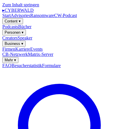
Zum Inhalt springen
▸
CYBERWALD
Start
Advisories
Ransomware
CW-Podcast
Content
▾
Podcasts
Bücher
Personen
▾
Creators
Speaker
Business
▾
Firmen
Karriere
Events
CB-Netzwerk
Matrix-Server
Mehr
▾
FAQ
Besucherstatistik
Formulare