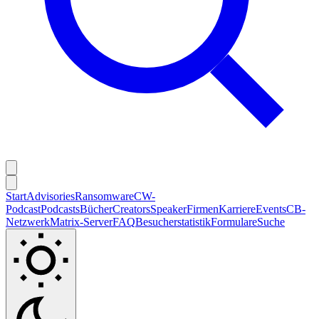
Start
Advisories
Ransomware
CW-
Podcast
Podcasts
Bücher
Creators
Speaker
Firmen
Karriere
Events
CB-
Netzwerk
Matrix-Server
FAQ
Besucherstatistik
Formulare
Suche