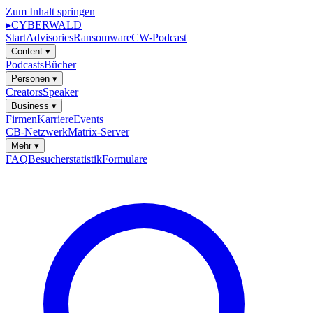
Zum Inhalt springen
▸
CYBERWALD
Start
Advisories
Ransomware
CW-Podcast
Content
▾
Podcasts
Bücher
Personen
▾
Creators
Speaker
Business
▾
Firmen
Karriere
Events
CB-Netzwerk
Matrix-Server
Mehr
▾
FAQ
Besucherstatistik
Formulare