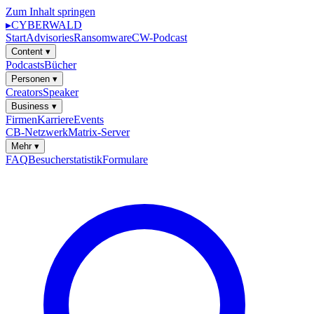
Zum Inhalt springen
▸
CYBERWALD
Start
Advisories
Ransomware
CW-Podcast
Content
▾
Podcasts
Bücher
Personen
▾
Creators
Speaker
Business
▾
Firmen
Karriere
Events
CB-Netzwerk
Matrix-Server
Mehr
▾
FAQ
Besucherstatistik
Formulare