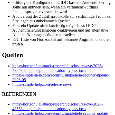
Prüfung der Konfiguration: OIDC-basierte Authentifizierung
sollte nur aktiviert sein, wenn ein vertrauenswürdiger
Identitätsprovider verwendet wird
Auditierung der Zugriffsprotokolle auf verdächtige Techniker-
Sitzungen aus unbekannten Quellen
Falls ein Update nicht kurzfristig möglich ist: OIDC-
Authentifizierung temporär deaktivieren und auf alternative
Authentifizierungsmethoden umstellen
IOC-Liste von Horizon3.ai auf bekannte Angriffsindikatoren
prüfen
Quellen
https://horizon3.ai/attack-research/disclosures/cve-2026-
48558-simplehelp-authentication-bypass-iocs/
https://simple-help.com/security/simplehelp-security-update-
2026-05
https://simple-help.com/release-news
REFERENZEN
https://horizon3.ai/attack-research/disclosures/cve-2026-
48558-simplehelp-authentication-bypass-iocs/
https://simple-help.com/security/simplehelp-security-update-