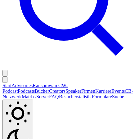
Start
Advisories
Ransomware
CW-
Podcast
Podcasts
Bücher
Creators
Speaker
Firmen
Karriere
Events
CB-
Netzwerk
Matrix-Server
FAQ
Besucherstatistik
Formulare
Suche