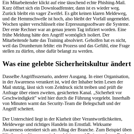
Ein Mitarbeitender klickt auf eine täuschend echte Phishing-Mail.
Kurz öffnet sich ein Downloadfenster, dann ist es wieder weg.
Zurück bleibt ein vager Zweifel. Es gibt keinen klaren Meldeweg,
und die Hemmschwelle ist hoch, also bleibt der Vorfall ungemeldet.
Wochen später verschlüsselt eine Erpressungssoftware die Systeme.
Der erste Rechner war an genau jenem Tag infiziert worden. Eine
frühe Meldung hätte den Angriff womöglich isoliert. Der
Mitarbeitende hatte das Training absolviert. Geholfen hat es nicht,
weil das Drumherum fehlte: ein Prozess und das Gefühl, eine Frage
stellen zu dürfen, ohne dafür belangt zu werden.
Was eine gelebte Sicherheitskultur ändert
Dasselbe Angriffsszenario, anderer Ausgang. In einer Organisation,
in der Awareness verankert ist, wird der Inhaber beim Lesen der
Mail stutzig, lässt sich vom Zeitdruck nicht treiben und prüft die
Anfrage über einen zweiten, gesicherten Kanal. „Sicherheit vor
Geschwindigkeit” wird hier durch die Führung vorgelebt. Innerhalb
von Minuten warnt das Security-Team die Belegschaft und der
Angriff scheitert.
Der Unterschied liegt in der Klarheit über Verantwortlichkeiten,
Meldewege und richtiges Handeln im Ernstfall. Wirksame
Awareness orientiert sich am Alltag der Branche. Zum Beispiel üben