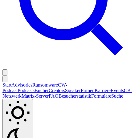
Start
Advisories
Ransomware
CW-
Podcast
Podcasts
Bücher
Creators
Speaker
Firmen
Karriere
Events
CB-
Netzwerk
Matrix-Server
FAQ
Besucherstatistik
Formulare
Suche