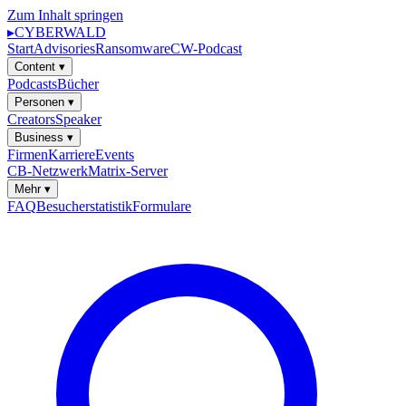
Zum Inhalt springen
▸
CYBERWALD
Start
Advisories
Ransomware
CW-Podcast
Content
▾
Podcasts
Bücher
Personen
▾
Creators
Speaker
Business
▾
Firmen
Karriere
Events
CB-Netzwerk
Matrix-Server
Mehr
▾
FAQ
Besucherstatistik
Formulare